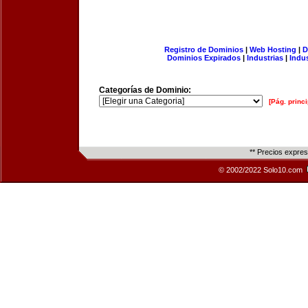
Registro de Dominios
|
Web Hosting
|
D
Dominios Expirados
|
Industrias
|
Indu
Categorías de Dominio:
[Pág. princi
** Precios expre
© 2002/2022 Solo10.com