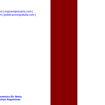
om
|
expoempresaria.com
|
om
|
publicaciongratuita.com
|
ominios En Venta
strias Argentinas