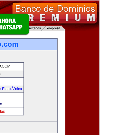
o.com
.COM
m
 ElectrÃ³nico
!
om
tas