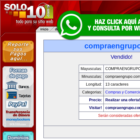
compraengrup
Vendido!
Mayusculas:
COMPRAENGRUPO
Minusculas:
compraengrupo.co
Longitud:
13 caracteres
Categorias:
Compras y Comercio
Precio:
Realizar una oferta
Visitar!
compraengrupo.c
Serán consideradas ofer