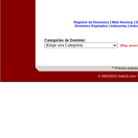
Registro de Dominios
|
Web Hosting
|
D
Dominios Expirados
|
Industrias
|
Indu
Categorías de Dominio:
[Pág. princi
** Precios expre
© 2002/2022 Solo10.com