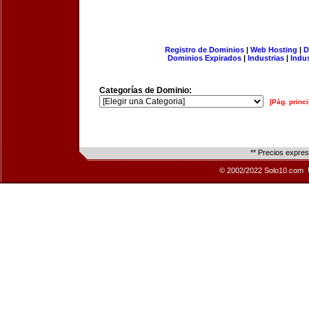
Registro de Dominios
|
Web Hosting
|
D
Dominios Expirados
|
Industrias
|
Indu
Categorías de Dominio:
[Pág. princi
** Precios expre
© 2002/2022 Solo10.com