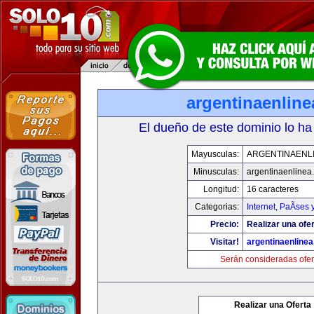
argentinaenlin
El dueño de este dominio lo ha
Mayusculas:
ARGENTINAENL
Minusculas:
argentinaenlinea
Longitud:
16 caracteres
Categorias:
Internet
,
PaÃ­ses 
Precio:
Realizar una ofer
Visitar!
argentinaenline
Serán consideradas ofer
Realizar una Oferta