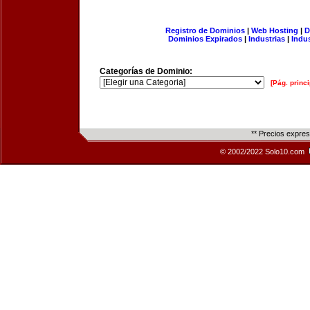
Registro de Dominios
|
Web Hosting
|
D
Dominios Expirados
|
Industrias
|
Indu
Categorías de Dominio:
[Pág. princi
** Precios expre
© 2002/2022 Solo10.com