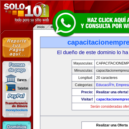
capacitacionempr
El dueño de este dominio lo ha
Mayusculas:
CAPACITACIONEM
Minusculas:
capacitacionempres
Longitud:
20 caracteres
Categorias:
EducaciÃ³n
,
Empresa
Precio:
Realizar una oferta!
Visitar!
capacitacionempre
Serán consideradas ofer
Realizar una Oferta