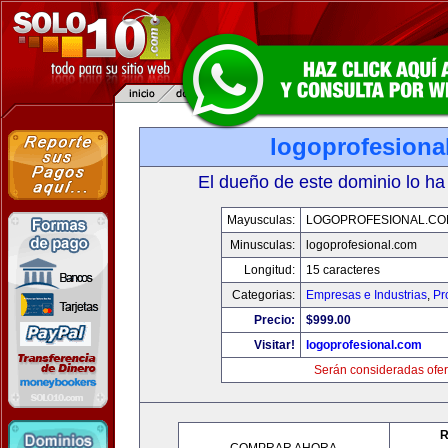
logoprofesiona
El dueño de este dominio lo ha
Mayusculas:
LOGOPROFESIONAL.CO
Minusculas:
logoprofesional.com
Longitud:
15 caracteres
Categorias:
Empresas e Industrias
,
Pr
Precio:
$999.00
Visitar!
logoprofesional.com
Serán consideradas ofer
R