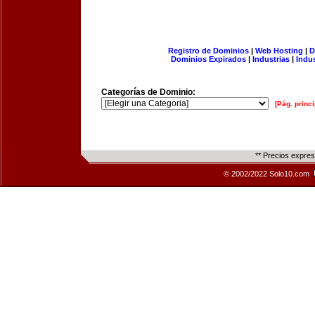
Registro de Dominios
|
Web Hosting
|
D
Dominios Expirados
|
Industrias
|
Indu
Categorías de Dominio:
[Pág. princi
** Precios expre
© 2002/2022 Solo10.com