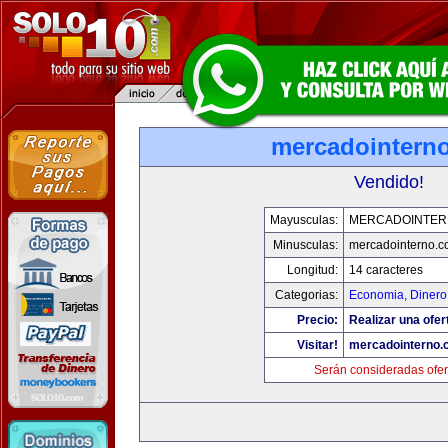
mercadointern
Vendido!
Mayusculas:
MERCADOINTER
Minusculas:
mercadointerno.
Longitud:
14 caracteres
Categorias:
Economia, Dinero
Precio:
Realizar una ofer
Visitar!
mercadointerno.
Serán consideradas ofer