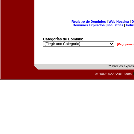
Registro de Dominios
|
Web Hosting
|
D
Dominios Expirados
|
Industrias
|
Indu
Categorías de Dominio:
[Pág. princi
** Precios expre
© 2002/2022 Solo10.com