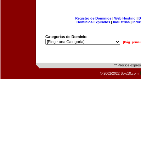
Registro de Dominios
|
Web Hosting
|
D
Dominios Expirados
|
Industrias
|
Indu
Categorías de Dominio:
[Pág. princi
** Precios expre
© 2002/2022 Solo10.com