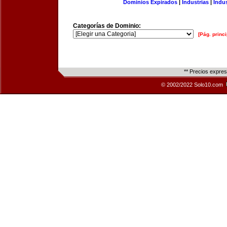
Dominios Expirados
|
Industrias
|
Indu
Categorías de Dominio:
[Pág. princi
** Precios expre
© 2002/2022 Solo10.com