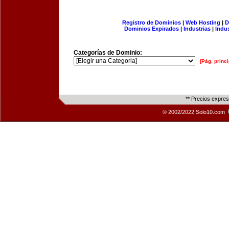
Registro de Dominios
|
Web Hosting
|
D
Dominios Expirados
|
Industrias
|
Indu
Categorías de Dominio:
[Pág. princi
** Precios expre
© 2002/2022 Solo10.com