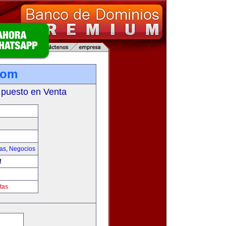
com
 puesto en Venta
ias
,
Negocios
!
tas