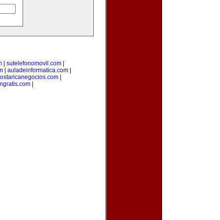
m
|
sutelefonomovil.com
|
m
|
auladeinformatica.com
|
ostaricanegocios.com
|
ngratis.com
|