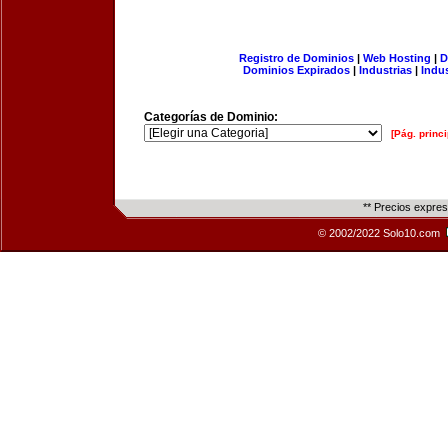
Registro de Dominios
|
Web Hosting
|
D
Dominios Expirados
|
Industrias
|
Indu
Categorías de Dominio:
[Pág. princi
** Precios expre
© 2002/2022 Solo10.com