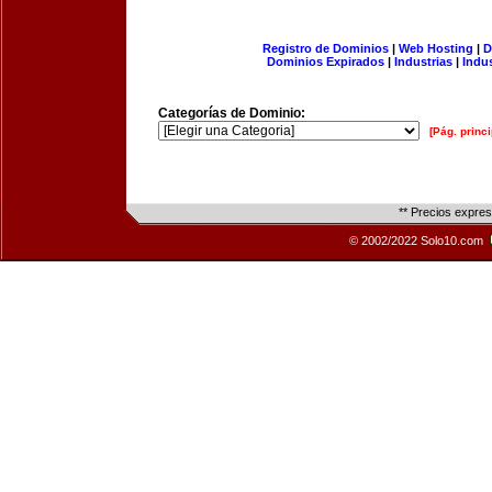
Registro de Dominios
|
Web Hosting
|
D
Dominios Expirados
|
Industrias
|
Indu
Categorías de Dominio:
[Pág. princi
** Precios expre
© 2002/2022 Solo10.com