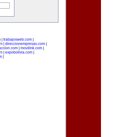
m
|
trabajosweb.com
|
om
|
direccionempresas.com
|
ccion.com
|
movilink.com
|
om
|
expobolivia.com
|
m
|