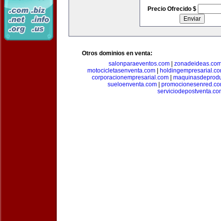
Precio Ofrecido $
Otros dominios en venta:
salonparaeventos.com
|
zonadeideas.co
motocicletasenventa.com
|
holdingempresarial.c
corporacionempresarial.com
|
maquinasdeprodu
sueloenventa.com
|
promocionesenred.c
serviciodepostventa.co