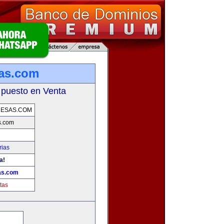
as.com
 puesto en Venta
RESAS.COM
s.com
rias
a!
as.com
tas