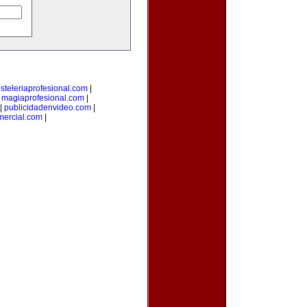
steleriaprofesional.com
|
|
magiaprofesional.com
|
|
publicidadenvideo.com
|
mercial.com
|