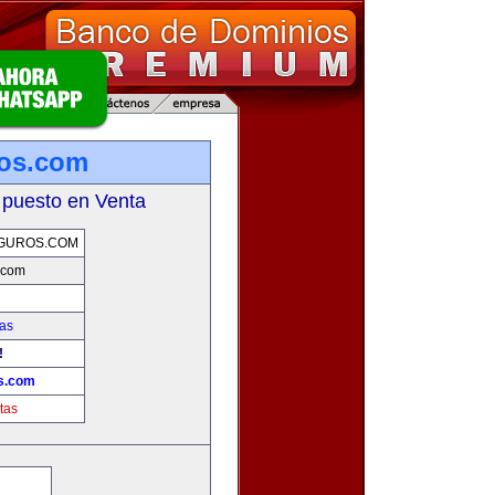
ros.com
 puesto en Venta
GUROS.COM
.com
as
!
s.com
tas