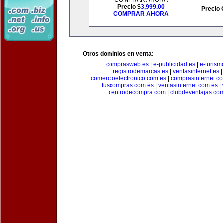
COMPRAR AHORA
Precio $
3,999.00
Precio 
COMPRAR AHORA
Otros dominios en venta:
comprasweb.es
|
e-publicidad.es
|
e-turism
registrodemarcas.es
|
ventasinternet.es
comercioelectronico.com.es
|
comprasinternet.c
tuscompras.com.es
|
ventasinternet.com.es
|
centrodecompra.com
|
clubdeventajas.co