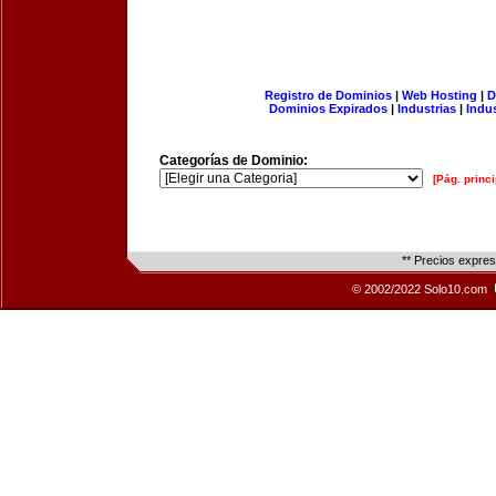
Registro de Dominios
|
Web Hosting
|
D
Dominios Expirados
|
Industrias
|
Indu
Categorías de Dominio:
[Pág. princi
** Precios expre
© 2002/2022 Solo10.com