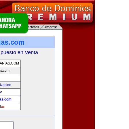
ias.com
 puesto en Venta
ARIAS.COM
as.com
izacion
a!
ias.com
tas