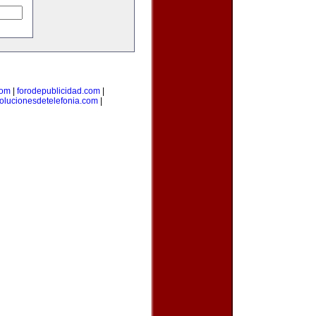
com
|
forodepublicidad.com
|
olucionesdetelefonia.com
|