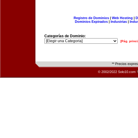
Registro de Dominios
|
Web Hosting
|
D
Dominios Expirados
|
Industrias
|
Indu
Categorías de Dominio:
[Pág. princi
** Precios expre
© 2002/2022 Solo10.com