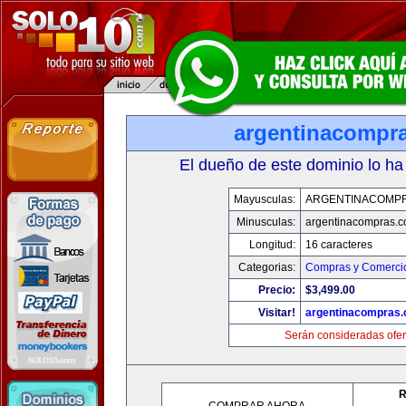
argentinacompr
El dueño de este dominio lo ha
Mayusculas:
ARGENTINACOMP
Minusculas:
argentinacompras.
Longitud:
16 caracteres
Categorias:
Compras y Comercio
Precio:
$3,499.00
Visitar!
argentinacompras
Serán consideradas ofer
R