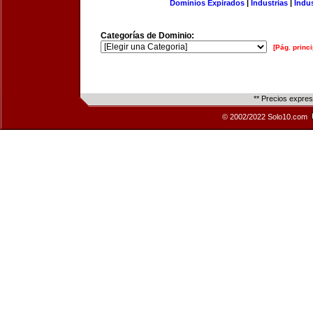
Dominios Expirados
|
Industrias
|
Indu
Categorías de Dominio:
[Pág. princi
** Precios expre
© 2002/2022 Solo10.com