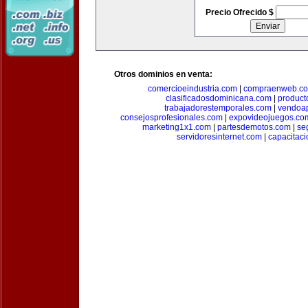
Precio Ofrecido $
Otros dominios en venta:
comercioeindustria.com
|
compraenweb.c
clasificadosdominicana.com
|
product
trabajadorestemporales.com
|
vendoa
consejosprofesionales.com
|
expovideojuegos.co
marketing1x1.com
|
partesdemotos.com
|
se
servidoresinternet.com
|
capacitaci