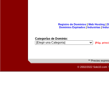
Registro de Dominios
|
Web Hosting
|
D
Dominios Expirados
|
Industrias
|
Indu
Categorías de Dominio:
[Pág. princi
** Precios expre
© 2002/2022 Solo10.com