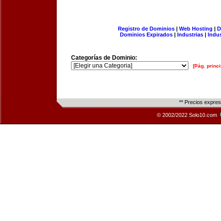
Registro de Dominios
|
Web Hosting
|
D
Dominios Expirados
|
Industrias
|
Indu
Categorías de Dominio:
[Pág. princi
** Precios expre
© 2002/2022 Solo10.com