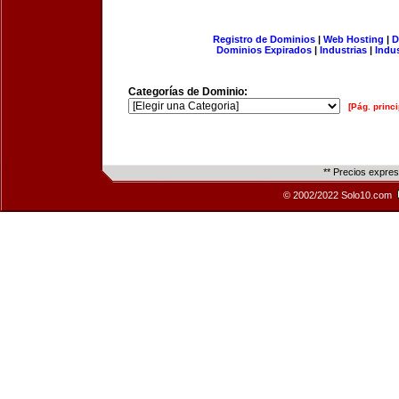
Registro de Dominios
|
Web Hosting
|
D
Dominios Expirados
|
Industrias
|
Indu
Categorías de Dominio:
[Pág. princi
** Precios expre
© 2002/2022 Solo10.com