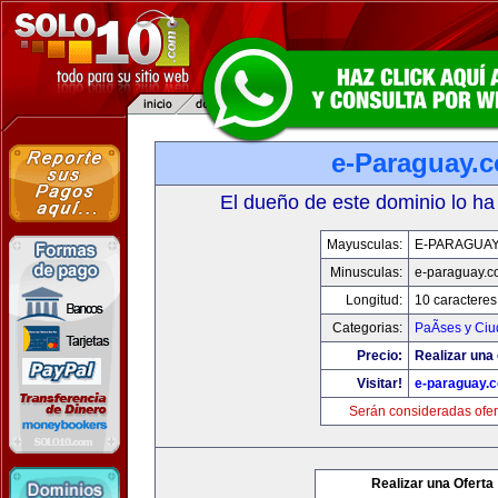
e-Paraguay.
El dueño de este dominio lo ha
Mayusculas:
E-PARAGUA
Minusculas:
e-paraguay.c
Longitud:
10 caracteres
Categorias:
PaÃ­ses y Ci
Precio:
Realizar una 
Visitar!
e-paraguay.
Serán consideradas ofer
Realizar una Oferta