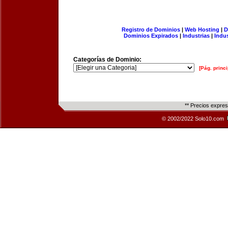
Registro de Dominios
|
Web Hosting
|
D
Dominios Expirados
|
Industrias
|
Indu
Categorías de Dominio:
[Pág. princi
** Precios expre
© 2002/2022 Solo10.com