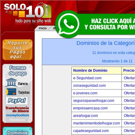
Dominios de la Categorí
11 dominios en esta categ
Mostrando 1 de 11
Nombre de Dominio
Precio
e-Seguridad.com
Oferta
zonaseguridad.com
Oferta
e-jovenes.com
Oferta
segurosparaelhogar.com
Oferta
empresaencasa.com
Oferta
areahogar.com
Oferta
mantenimientodelhogar.com
Oferta
cajadeseguridad.com
Oferta