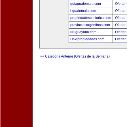
guiaguatemala.com
Ofertar
i-guatemala.com
Ofertar
propiedadescostarica.com
Ofertar
provinciasargentinas.com
Ofertar
uruguayana.com
Ofertar
USApropiedades.com
Ofertar
<< Categoria Anterior (Ofertas de la Semana)