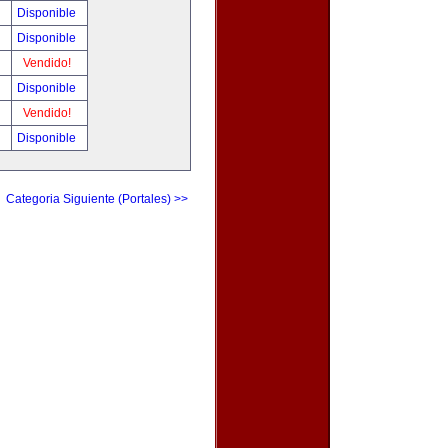
!
Disponible
!
Disponible
!
Vendido!
!
Disponible
!
Vendido!
!
Disponible
Categoria Siguiente (Portales) >>