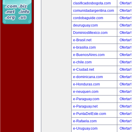
clasificadosbogota.com
Ofertar
comunidadargentina.com
Ofertar
cordobaguide.com
Ofertar
deuruguay.com
Ofertar
DominiosMexico.com
Ofertar
e-Brasil.net
Ofertar
e-brasilia.com
Ofertar
e-BuenosAires.com
Ofertar
e-chile.com
Ofertar
e-Ciudad.net
Ofertar
e-dominicana.com
Ofertar
e-Honduras.com
Ofertar
e-neuquen.com
Ofertar
e-Paraguay.com
Ofertar
e-Paraguay.net
Ofertar
e-PuntaDelEste.com
Ofertar
e-Rafaela.com
Ofertar
e-Uruguay.com
Ofertar